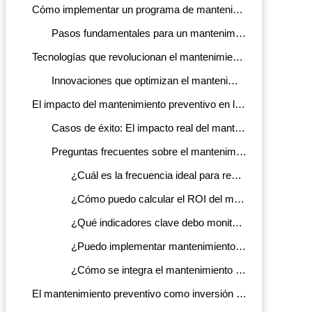
Cómo implementar un programa de mantenimiento preventivo efectivo
Pasos fundamentales para un mantenimiento preventivo exitoso
Tecnologías que revolucionan el mantenimiento de plantas de cogeneración
Innovaciones que optimizan el mantenimiento preventivo
El impacto del mantenimiento preventivo en la sostenibilidad y eficiencia energética
Casos de éxito: El impacto real del mantenimiento preventivo
Preguntas frecuentes sobre el mantenimiento preventivo de plantas de cogeneración
¿Cuál es la frecuencia ideal para realizar mantenimiento preventivo en una planta de cogeneración industrial?
¿Cómo puedo calcular el ROI del mantenimiento preventivo en mi planta de cogeneración?
¿Qué indicadores clave debo monitorear para evaluar la salud de mi planta de cogeneración?
¿Puedo implementar mantenimiento preventivo en plantas de cogeneración ya existentes o solo es viable en instalaciones nuevas?
¿Cómo se integra el mantenimiento preventivo con las garantías del fabricante en plantas de cogeneración nuevas?
El mantenimiento preventivo como inversión estratégica