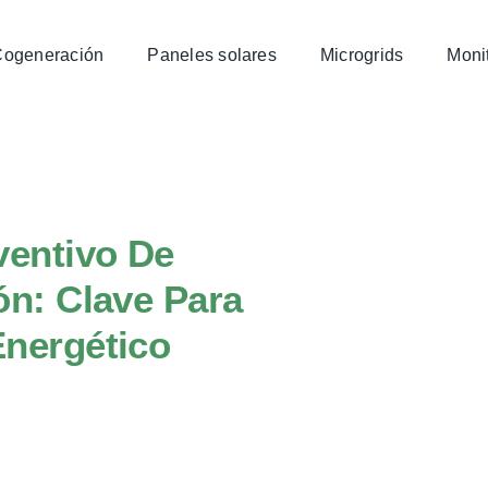
Cogeneración
Paneles solares
Microgrids
Monit
ventivo De
ón: Clave Para
Energético