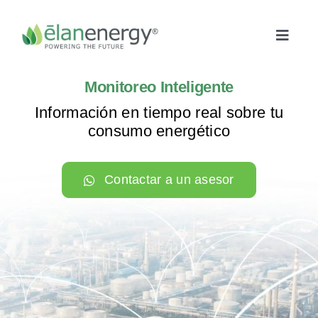
Skip
to
content
Toggle
Naviga
Monitoreo Inteligente
Inicio
Información en tiempo real sobre tu
consumo energético
Cogeneración
Contactar a un asesor
Paneles solares
Microgrids
Monitoreo Inteligente