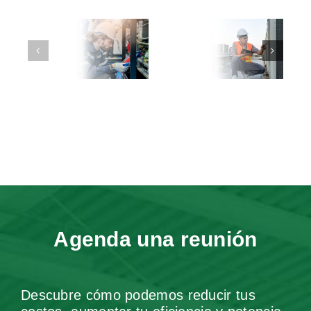
s
Soluciones
Equipos para
para
corregir
n
estabilizar
parpadeos
s
energía
de energía
eo
eléctrica
en fábrica
industrial
Agenda una reunión
Descubre cómo podemos reducir tus