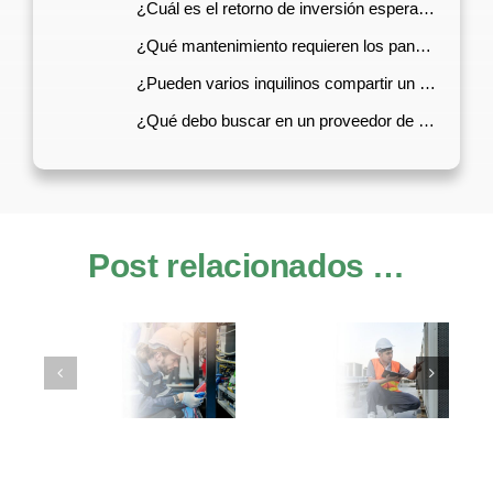
¿Cuál es el retorno de inversión esperado?
¿Qué mantenimiento requieren los paneles solares?
¿Pueden varios inquilinos compartir un sistema solar?
¿Qué debo buscar en un proveedor de energía solar industrial?
Post relacionados …
s
Soluciones
Equipos para
para
corregir
n
estabilizar
parpadeos
s
energía
de energía
eo
eléctrica
en fábrica
industrial