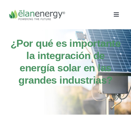
Skip
to
content
Toggle
Naviga
Inicio
¿Por qué es importante
la integración de
Cogeneración
energía solar en las
Paneles solares
grandes industrias?
Microgrids
Monitoreo Inteligente